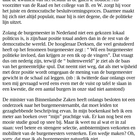
voorzitter van de Raad en het college van B. en W. zorgt hij voor
het juiste en democratische besluitvormingsproces. Daarmee maakt
hij zich niet altijd populair, maar hij is niet degene, die de politieke
lijn uitzet.
Zolang de burgemeester in Nederland niet een gekozen lokaal
politicus is, is zijn/haar positie totaal anders dan in de rest van de
democratische wereld. De hoogleraar Derksen, die veel gestudeerd
heeft op het fenomeen burgemeester zegt : “ Wil een burgemeester
politieke invloed, dan krijgen ze een tik op de vingers”. Dat vraagt
dus om nederig zijn, terwijl de “ buitenwereld” je ziet als de baas
van het gemeentelijke spul. Dat neemt niet weg, dat als met wijsheid
met deze positie wordt omgegaan de mening van de burgemeester
gewicht in de schaal zal leggen. (nb : ik twitterde daar onlangs over
toen mij gevraagd werd eens even met de vuist op tafel te slaan in
een kwestie, die een aantal burgers in onze stad niet aanstond)
De minister van Binnenlandse Zaken heeft onlangs besloten tot een
onderzoek naar het burgemeestersambt, dat moet leiden tot
gezaghebbende beschrijving ervan. In mijn boekenkast heb ik een
meter aan boeken over “mijn” prachtige vak. Er kan nog best een
mooie studie goud op snee bij. Maar ik weet nu al wat er in zal
staan: veel betere en strengere selectie, ambtstermijnen verkorten en
mobiliteit van de burgemeesters versterken. Een wedje maken? Oh,
sorry, dat mag ik als burgemeester natuurlijk niet.