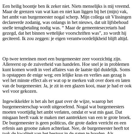
Een heilig boontje ben ik zeker niet. Niets menselijks is mij vreemd.
Maar de grenzen van wat kan en niet kan liggen bij het (mijn) vak,
het ambt van burgemeester nogal scherp. Mijn collega uit Vlissingen
declareerde zodanig, was onlangs in het nieuws, dat uit lijfsbehoud
snelle terugbetaling nodig was. “ Maar de gemeentesecretaris had
gezegd, dat het binnen wettelijke voorschriften was”, zo wordt hij
geciteerd. Ik zou zeggen: je eigen verantwoordelijkheid blijft altijd.
Op twee terreinen moet een burgemeester zeer voorzichtig zijn.
Allereerst op de zuiverheid van handelen. Hoe snel je in problemen
kunt komen wordt in veel affaires van de laatste tijd duidelijk. Soms
is opstappen de enige weg; een lelijke kras en verlies aan gezag is
wel het minste effect als er wat op te merken valt over doen en laten
van de burgemeester. Ja, je zit in een glazen kooi, maar je had er ook
wel voor gekozen.
Ingewikkelder is het als het gaat over de wijze, waarop het
burgemeesterschap wordt uitgeoefend. Nogal wat burgemeesters
moeten voortijdig het ambt verlaten, omdat er wat mis gaat. Dat
misgaan heeft vaak te maken met aantrekken van een te grote broek.
De burgemeester is geen politicus, die grote daden verricht en een
erfenis aan grootse zaken achterlaat. Nee, de burgemeester heeft tot
taak de kwaliteit van het bestuur in de gaten te houden. Als