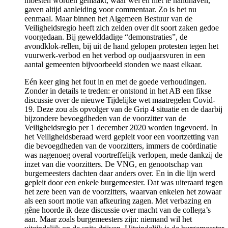
moesten worden gemaakt, waar wel en niet te handhaven,
gaven altijd aanleiding voor commentaar. Zo is het nu
eenmaal. Maar binnen het Algemeen Bestuur van de
Veiligheidsregio heeft zich zelden over dit soort zaken gedoe
voorgedaan. Bij gewelddadige “demonstraties”, de
avondklok-rellen, bij uit de hand gelopen protesten tegen het
vuurwerk-verbod en het verbod op oudjaarsvuren in een
aantal gemeenten bijvoorbeeld stonden we naast elkaar.
Eén keer ging het fout in en met de goede verhoudingen.
Zonder in details te treden: er ontstond in het AB een fikse
discussie over de nieuwe Tijdelijke wet maatregelen Covid-
19. Deze zou als opvolger van de Grip 4 situatie en de daarbij
bijzondere bevoegdheden van de voorzitter van de
Veiligheidsregio per 1 december 2020 worden ingevoerd. In
het Veiligheidsberaad werd gepleit voor een voortzetting van
die bevoegdheden van de voorzitters, immers de coördinatie
was nagenoeg overal voortreffelijk verlopen, mede dankzij de
inzet van die voorzitters. De VNG, en genootschap van
burgemeesters dachten daar anders over. En in die lijn werd
gepleit door een enkele burgemeester. Dat was uiteraard tegen
het zere been van de voorzitters, waarvan enkelen het zowaar
als een soort motie van afkeuring zagen. Met verbazing en
gêne hoorde ik deze discussie over macht van de collega’s
aan. Maar zoals burgemeesters zijn: niemand wil het