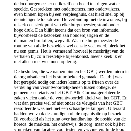
de locoburgemeester en ik zelf een beeld te krijgen wat er
speelde. Gesprekken met ondernemers, met onderwijzers,
even binnen lopen bij een verpleeghuis, dat hield snel op bij
de intelligente lockdown. De verbinding met de inwoners, bij
uitstek een sterk punt van elke burgemeester, stond onder
hoge druk. Dan blijkt ineens dat een bron van informatie,
bijvoorbeeld de bezoeken aan honderdjarigen en de
diamanten bruiloften, wegvalt. Waar de burgemeester de
routine van al die bezoekjes wel eens te veel werd, bleek het
nu een gemis. Het is verrassend hoeveel je meekrijgt van de
verhalen bij zo’n feestelijke bijeenkomst. Ineens keek ik er
niet alleen met weemoed op terug.
De besluiten, die we namen binnen het GBT, werden intern in
de organisatie en het bestuur bekend gemaakt. Daarbij was
het geregeld nodig om ieders kennis op te frissen over de
verdeling van verantwoordelijkheden tussen college, de
gemeentesecretaris en het GBT. Alle Corona-gerelateerde
zaken vielen onder de verantwoordelijkheid van het GBT. En
wat dan precies wel of niet onder de vleugels van het GBT
ressorteerde was niet met een schaartje te knippen. Uiteraard
hadden we vaak deskundigen uit de organisatie op bezoek.
Bijvoorbeeld als het ging over handhaving, de positie van de
horeca, de markten, het onderwijs, de zorg, maar ook bij het
vrijmaken van locaties voor testen en vaccineren. In de loop