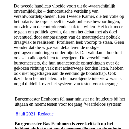
De tweede handicap vloeide voort uit de -waarschijnlijk
onvermijdelijke – democratische verdeling van
verantwoordelijkheden. Een Tweede Kamer, die ten volle op
het polarisatie-orgel speelt in vaak onheuse bewoordingen,
om zich van de controlerende taak te kwijten. Het leek meer
te gaan om politiek gewin, dan om het debat met als doel
(eventueel door aanpassingen van de maatregelen) politiek
draagvlak te realiseren. Profileren leek voorop te staan. Geen
wonder dat die wijze van debatteren de nodige
gedragsveranderingen ondermijnde. Dat valt dan – hoe fout
ook – in alle opzichten te begrijpen. De verschillende
burgemeesters, die hun nuancerende opmerkingen over de
gekozen richting vaak niet achterwege konden laten, hebben
ook niet bijgedragen aan de eenduidige boodschap. Ook
ikzelf kon het niet laten: in het navolgende interview was ik
nogal duidelijk over het systeem van testen voor toegang:
Burgemeester Eenhoorn fel naar minister na fraudeurs bij het
uitgaan en noemt testen voor toegang ‘waardeloos systeem’
8 juli 2021
Redactie
Burgemeester Bas Eenhoorn is zeer kritisch op het
kabinet als het gaat om de versoepelingen en de ruimte