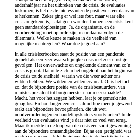
anderhalf jaar na het uitbreken van de crisis, de evaluaties
loskomen, is het des te interessanter de positieve sfeer daarvan
te herkennen. Zeker ging er wel iets fout, maar waar elke
crisis ongekend is, is dat geen wonder. Immers een crisis kent
geen standaardoplossingen. Ja, de organisatie, en de
voorbereiding moet op orde zijn, maar daarna volgen de
dilemma’s. Welke keuze te maken in de veelheid van
mogelijke maatregelen? Waar doe je goed aan?
In alle crisisleerboeken staat de positie van een pandemie
gemeld als een zeer waarschijnlijke crisis met zeer ernstige
gevolgen. Het onverwachte en ongekende element van zo’n
crisis is groot. Dat uitte zich in het ongeloof aan het begin van
de crisis tot de snelheid, waarin we die weer achter ons
wilden hebben. We wilden en willen ervan af. Of is het toch
zo, dat de bijzondere positie van de crisisbestuurders, van
minister-president tot burgemeester naar meer smaakte?
Macht, het voor het zeggen hebben, laat je ongemerkt niet
graag los. En hoe langer een crisis duurt hoe meer je gewend
raakt aan bijzondere bevoegdheden, die uit wet,
noodverordeningen en handelingskaders voortvloeien? In de
veelheid van evaluaties vind je daar niet zo veel van terug.
Maar ik merkte in de loop van de crisis een soort gewenning
aan de bijzondere omstandigheden. Bijna een gretigheid was
merkbaar om ons, als leidinggevenden in de bestrijding van