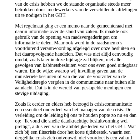
van de crisis hebben we de staande organisatie steeds meer
betrokken door medewerkers van de verschillende afdelingen
uit te nodigen in het GBT.
Met regelmaat ging er een memo naar de gemeenteraad met
daarin informatie over de stand van zaken. Ik maakte ook
gebruik van de opening van raadsvergaderingen om
informatie te delen. Maar ook werd in de raadsmemo’s
voortdurend verantwoording afgelegd over onze besluiten en
het daaropvolgende handelen. Dat was niet altijd eenvoudig
omdat, zoals later in deze bijdrage zal blijken, niet alle
gevolgen van kabinetsbesluiten voor ons even goed uitlegbaar
waren. En de wijze waarop wij invulling gaven aan de
ministeriële besluiten of van die van de voorzitter van de
Veiligheidsregio vergden in de communicatie naar buiten alle
aandacht. Dat is in de wereld van gestapelde meningen een
stevige uitdaging.
Zoals ik eerder en elders heb betoogd is crisiscommunicatie
een essentieel onderdeel van het managen van de crisis. De
verleiding om de leiding bij ons te houden popte zo nu en dan
op: “Ik vond die snelle daadkrachtige besluitvorming wel
prettig”, aldus een van de ambtelijke leden van het GBT. Wat
zich bij een flitscrisis door het korte tijdsbestek, waarin een
dergelijke crisis zich ontvouwd, niet voordoet is een valkuil