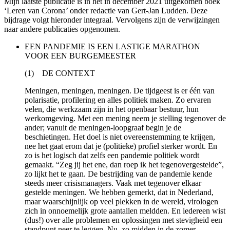
Mijn laatste publicatie is in het in december 2021 uitgekomen boek
‘Leren van Corona’ onder redactie van Gert-Jan Ludden. Deze
bijdrage volgt hieronder integraal. Vervolgens zijn de verwijzingen
naar andere publicaties opgenomen.
EEN PANDEMIE IS EEN LASTIGE MARATHON
VOOR EEN BURGEMEESTER
(1) DE CONTEXT
Meningen, meningen, meningen. De tijdgeest is er één van
polarisatie, profilering en alles politiek maken. Zo ervaren
velen, die werkzaam zijn in het openbaar bestuur, hun
werkomgeving. Met een mening neem je stelling tegenover de
ander; vanuit de meningen-loopgraaf begin je de
beschietingen. Het doel is niet overeenstemming te krijgen,
nee het gaat erom dat je (politieke) profiel sterker wordt. En
zo is het logisch dat zelfs een pandemie politiek wordt
gemaakt. “Zeg jij het ene, dan roep ik het tegenovergestelde”,
zo lijkt het te gaan. De bestrijding van de pandemie kende
steeds meer crisismanagers. Vaak met tegenover elkaar
gestelde meningen. We hebben gemerkt, dat in Nederland,
maar waarschijnlijk op veel plekken in de wereld, virologen
zich in onnoemelijk grote aantallen meldden. En iedereen wist
(dus!) over alle problemen en oplossingen met stevigheid een
standpunt neer te leggen. Nu, zo midden in de zomer,