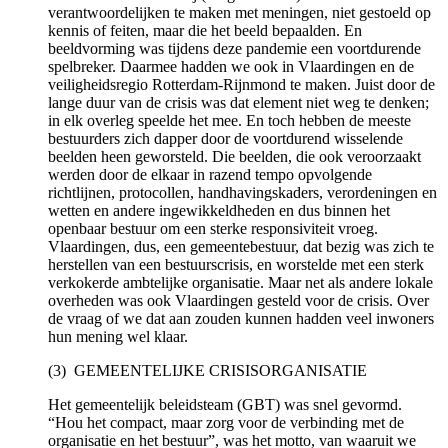
verantwoordelijken te maken met meningen, niet gestoeld op
kennis of feiten, maar die het beeld bepaalden. En
beeldvorming was tijdens deze pandemie een voortdurende
spelbreker. Daarmee hadden we ook in Vlaardingen en de
veiligheidsregio Rotterdam-Rijnmond te maken. Juist door de
lange duur van de crisis was dat element niet weg te denken;
in elk overleg speelde het mee. En toch hebben de meeste
bestuurders zich dapper door de voortdurend wisselende
beelden heen geworsteld. Die beelden, die ook veroorzaakt
werden door de elkaar in razend tempo opvolgende
richtlijnen, protocollen, handhavingskaders, verordeningen en
wetten en andere ingewikkeldheden en dus binnen het
openbaar bestuur om een sterke responsiviteit vroeg.
Vlaardingen, dus, een gemeentebestuur, dat bezig was zich te
herstellen van een bestuurscrisis, en worstelde met een sterk
verkokerde ambtelijke organisatie. Maar net als andere lokale
overheden was ook Vlaardingen gesteld voor de crisis. Over
de vraag of we dat aan zouden kunnen hadden veel inwoners
hun mening wel klaar.
(3) GEMEENTELIJKE CRISISORGANISATIE
Het gemeentelijk beleidsteam (GBT) was snel gevormd.
“Hou het compact, maar zorg voor de verbinding met de
organisatie en het bestuur”, was het motto, van waaruit we