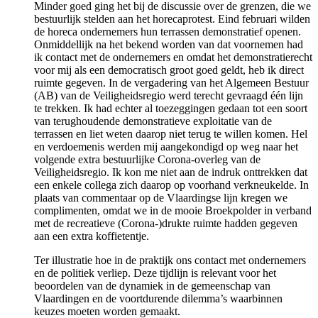
Minder goed ging het bij de discussie over de grenzen, die we
bestuurlijk stelden aan het horecaprotest. Eind februari wilden
de horeca ondernemers hun terrassen demonstratief openen.
Onmiddellijk na het bekend worden van dat voornemen had
ik contact met de ondernemers en omdat het demonstratierecht
voor mij als een democratisch groot goed geldt, heb ik direct
ruimte gegeven. In de vergadering van het Algemeen Bestuur
(AB) van de Veiligheidsregio werd terecht gevraagd één lijn
te trekken. Ik had echter al toezeggingen gedaan tot een soort
van terughoudende demonstratieve exploitatie van de
terrassen en liet weten daarop niet terug te willen komen. Hel
en verdoemenis werden mij aangekondigd op weg naar het
volgende extra bestuurlijke Corona-overleg van de
Veiligheidsregio. Ik kon me niet aan de indruk onttrekken dat
een enkele collega zich daarop op voorhand verkneukelde. In
plaats van commentaar op de Vlaardingse lijn kregen we
complimenten, omdat we in de mooie Broekpolder in verband
met de recreatieve (Corona-)drukte ruimte hadden gegeven
aan een extra koffietentje.
Ter illustratie hoe in de praktijk ons contact met ondernemers
en de politiek verliep. Deze tijdlijn is relevant voor het
beoordelen van de dynamiek in de gemeenschap van
Vlaardingen en de voortdurende dilemma’s waarbinnen
keuzes moeten worden gemaakt.