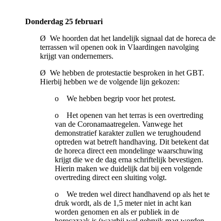
Donderdag 25 februari
Ø We hoorden dat het landelijk signaal dat de horeca de
terrassen wil openen ook in Vlaardingen navolging
krijgt van ondernemers.
Ø We hebben de protestactie besproken in het GBT.
Hierbij hebben we de volgende lijn gekozen:
o We hebben begrip voor het protest.
o Het openen van het terras is een overtreding
van de Coronamaatregelen. Vanwege het
demonstratief karakter zullen we terughoudend
optreden wat betreft handhaving. Dit betekent dat
de horeca direct een mondelinge waarschuwing
krijgt die we de dag erna schriftelijk bevestigen.
Hierin maken we duidelijk dat bij een volgende
overtreding direct een sluiting volgt.
o We treden wel direct handhavend op als het te
druk wordt, als de 1,5 meter niet in acht kan
worden genomen en als er publiek in de
horecazaak is (waarbij wel gebruik mag worden