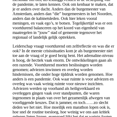
de pandemie, te laten kennen. Ook om kenbaar te maken, dat
je er anders over dacht. Anders dan de burgemeester van
Amsterdam, anders dan “die” burgemeesters in het Noorden,
anders dan de kabinetsleden. Ook hier leken vooral
meningen, en vaak ego’s, te botsen. Tegelijkertijd was er een
voortdurend balanceren op het koord van eigenheid van
maatregelen in “jouw” stad of gemeente tegenover het
regionaal of landelijk gelijk optrekken.
Leiderschap vraagt voortdurend om zelfreflectie en was die er
ook? In de meeste crisissituaties kom je als burgemeester niet
toe aan de vraag of je goed bezig bent. Het adrenaline-niveau
is hoog, de hectiek vaak enorm. De ontwikkelingen gaan als
een razende. Voortdurend moeten beslissingen worden
genomen; adviezen inwinnen en overleg worden
hindernissen, die onder hoge tijddruk worden genomen. Hoe
anders is een pandemie. Ook waar ruimte is voor adviezen en
overleg was vaak weinig ruimte voor nieuwe inzichten.
Adviezen werden op voorhand als heiligverklaard en
overleggen gingen vaak over standpunten, die waren
ingenomen in plaats van over het gezamenlijk afwegen van
voorliggende keuzes. Dat is jammer, en toch……zo slecht
deden we het niet. Hoe moeilijk een marathon lopen ook is,
hoe snel de routine toesloeg, hoe weinig we ons aan kritiek
gelegen lieten liggen, evengoed lijkt het dat er weinig fouten