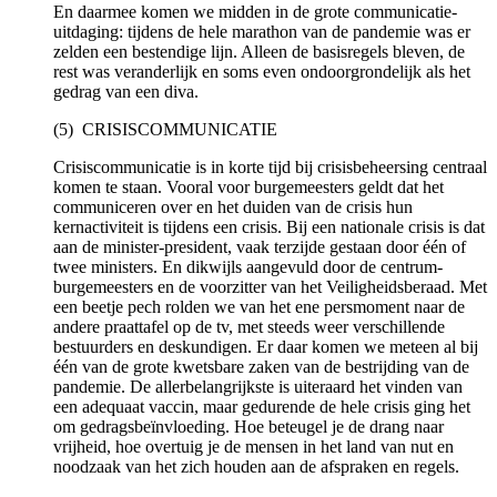
En daarmee komen we midden in de grote communicatie-
uitdaging: tijdens de hele marathon van de pandemie was er
zelden een bestendige lijn. Alleen de basisregels bleven, de
rest was veranderlijk en soms even ondoorgrondelijk als het
gedrag van een diva.
(5) CRISISCOMMUNICATIE
Crisiscommunicatie is in korte tijd bij crisisbeheersing centraal
komen te staan. Vooral voor burgemeesters geldt dat het
communiceren over en het duiden van de crisis hun
kernactiviteit is tijdens een crisis. Bij een nationale crisis is dat
aan de minister-president, vaak terzijde gestaan door één of
twee ministers. En dikwijls aangevuld door de centrum-
burgemeesters en de voorzitter van het Veiligheidsberaad. Met
een beetje pech rolden we van het ene persmoment naar de
andere praattafel op de tv, met steeds weer verschillende
bestuurders en deskundigen. Er daar komen we meteen al bij
één van de grote kwetsbare zaken van de bestrijding van de
pandemie. De allerbelangrijkste is uiteraard het vinden van
een adequaat vaccin, maar gedurende de hele crisis ging het
om gedragsbeïnvloeding. Hoe beteugel je de drang naar
vrijheid, hoe overtuig je de mensen in het land van nut en
noodzaak van het zich houden aan de afspraken en regels.