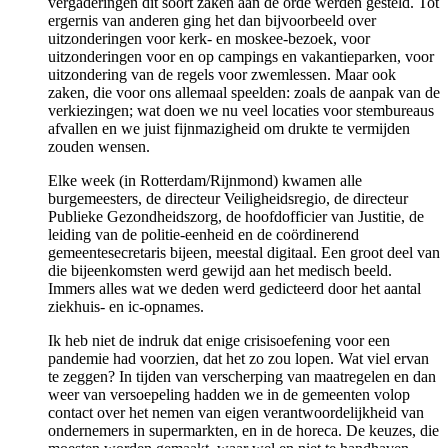
vergaderingen dit soort zaken aan de orde werden gesteld. Tot
ergernis van anderen ging het dan bijvoorbeeld over
uitzonderingen voor kerk- en moskee-bezoek, voor
uitzonderingen voor en op campings en vakantieparken, voor
uitzondering van de regels voor zwemlessen. Maar ook
zaken, die voor ons allemaal speelden: zoals de aanpak van de
verkiezingen; wat doen we nu veel locaties voor stembureaus
afvallen en we juist fijnmazigheid om drukte te vermijden
zouden wensen.
Elke week (in Rotterdam/Rijnmond) kwamen alle
burgemeesters, de directeur Veiligheidsregio, de directeur
Publieke Gezondheidszorg, de hoofdofficier van Justitie, de
leiding van de politie-eenheid en de coördinerend
gemeentesecretaris bijeen, meestal digitaal. Een groot deel van
die bijeenkomsten werd gewijd aan het medisch beeld.
Immers alles wat we deden werd gedicteerd door het aantal
ziekhuis- en ic-opnames.
Ik heb niet de indruk dat enige crisisoefening voor een
pandemie had voorzien, dat het zo zou lopen. Wat viel ervan
te zeggen? In tijden van verscherping van maatregelen en dan
weer van versoepeling hadden we in de gemeenten volop
contact over het nemen van eigen verantwoordelijkheid van
ondernemers in supermarkten, en in de horeca. De keuzes, die