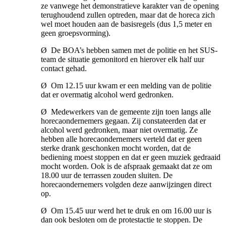
ze vanwege het demonstratieve karakter van de opening
terughoudend zullen optreden, maar dat de horeca zich
wel moet houden aan de basisregels (dus 1,5 meter en
geen groepsvorming).
Ø De BOA’s hebben samen met de politie en het SUS-
team de situatie gemonitord en hierover elk half uur
contact gehad.
Ø Om 12.15 uur kwam er een melding van de politie
dat er overmatig alcohol werd gedronken.
Ø Medewerkers van de gemeente zijn toen langs alle
horecaondernemers gegaan. Zij constateerden dat er
alcohol werd gedronken, maar niet overmatig. Ze
hebben alle horecaondernemers verteld dat er geen
sterke drank geschonken mocht worden, dat de
bediening moest stoppen en dat er geen muziek gedraaid
mocht worden. Ook is de afspraak gemaakt dat ze om
18.00 uur de terrassen zouden sluiten. De
horecaondernemers volgden deze aanwijzingen direct
op.
Ø Om 15.45 uur werd het te druk en om 16.00 uur is
dan ook besloten om de protestactie te stoppen. De