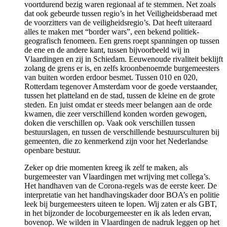
voortdurend bezig waren regionaal af te stemmen. Net zoals
dat ook gebeurde tussen regio’s in het Veiligheidsberaad met
de voorzitters van de veiligheidsregio’s. Dat heeft uiteraard
alles te maken met “border wars”, een bekend politiek-
geografisch fenomeen. Een grens roept spanningen op tussen
de ene en de andere kant, tussen bijvoorbeeld wij in
Vlaardingen en zij in Schiedam. Eeuwenoude rivaliteit beklijft
zolang de grens er is, en zelfs kroonbenoemde burgemeesters
van buiten worden erdoor besmet. Tussen 010 en 020,
Rotterdam tegenover Amsterdam voor de goede verstaander,
tussen het platteland en de stad, tussen de kleine en de grote
steden. En juist omdat er steeds meer belangen aan de orde
kwamen, die zeer verschillend konden worden gewogen,
doken die verschillen op. Vaak ook verschillen tussen
bestuurslagen, en tussen de verschillende bestuursculturen bij
gemeenten, die zo kenmerkend zijn voor het Nederlandse
openbare bestuur.
Zeker op drie momenten kreeg ik zelf te maken, als
burgemeester van Vlaardingen met wrijving met collega’s.
Het handhaven van de Corona-regels was de eerste keer. De
interpretatie van het handhavingskader door BOA’s en politie
leek bij burgemeesters uiteen te lopen. Wij zaten er als GBT,
in het bijzonder de locoburgemeester en ik als leden ervan,
bovenop. We wilden in Vlaardingen de nadruk leggen op het