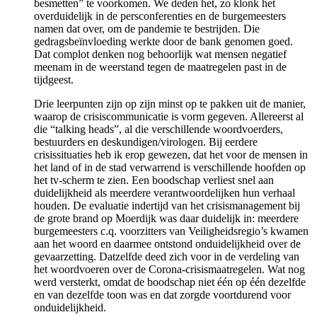
besmetten” te voorkomen. We deden het, zo klonk het
overduidelijk in de persconferenties en de burgemeesters
namen dat over, om de pandemie te bestrijden. Die
gedragsbeïnvloeding werkte door de bank genomen goed.
Dat complot denken nog behoorlijk wat mensen negatief
meenam in de weerstand tegen de maatregelen past in de
tijdgeest.
Drie leerpunten zijn op zijn minst op te pakken uit de manier,
waarop de crisiscommunicatie is vorm gegeven. Allereerst al
die “talking heads”, al die verschillende woordvoerders,
bestuurders en deskundigen/virologen. Bij eerdere
crisissituaties heb ik erop gewezen, dat het voor de mensen in
het land of in de stad verwarrend is verschillende hoofden op
het tv-scherm te zien. Een boodschap verliest snel aan
duidelijkheid als meerdere verantwoordelijken hun verhaal
houden. De evaluatie indertijd van het crisismanagement bij
de grote brand op Moerdijk was daar duidelijk in: meerdere
burgemeesters c.q. voorzitters van Veiligheidsregio’s kwamen
aan het woord en daarmee ontstond onduidelijkheid over de
gevaarzetting. Datzelfde deed zich voor in de verdeling van
het woordvoeren over de Corona-crisismaatregelen. Wat nog
werd versterkt, omdat de boodschap niet één op één dezelfde
en van dezelfde toon was en dat zorgde voortdurend voor
onduidelijkheid.