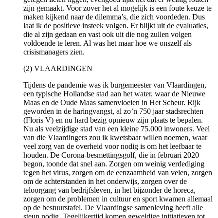
zijn gemaakt. Voor zover het al mogelijk is een foute keuze te
maken kijkend naar de dilemma’s, die zich voordeden. Dus
laat ik de positieve insteek volgen. Er blijkt uit de evaluaties,
die al zijn gedaan en vast ook uit die nog zullen volgen
voldoende te leren. Al was het maar hoe we onszelf als
crisismanagers zien.
(2) VLAARDINGEN
Tijdens de pandemie was ik burgemeester van Vlaardingen,
een typische Hollandse stad aan het water, waar de Nieuwe
Maas en de Oude Maas samenvloeien in Het Scheur. Rijk
geworden in de haringvangst, al zo’n 750 jaar stadsrechten
(Floris V) en nu hard bezig opnieuw zijn plaats te bepalen.
Nu als veelzijdige stad van een kleine 75.000 inwoners. Veel
van die Vlaardingers zou ik kwetsbaar willen noemen, waar
veel zorg van de overheid voor nodig is om het leefbaar te
houden. De Corona-besmettingsgolf, die in februari 2020
begon, toonde dat snel aan. Zorgen om weinig verdediging
tegen het virus, zorgen om de eenzaamheid van velen, zorgen
om de achterstanden in het onderwijs, zorgen over de
teloorgang van bedrijfsleven, in het bijzonder de horeca,
zorgen om de problemen in cultuur en sport kwamen allemaal
op de bestuurstafel. De Vlaardingse samenleving heeft alle
steun nodig. Tegelijkertijd komen geweldige initiatieven tot