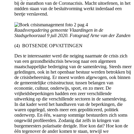
bij de marathon van de Coronacrisis. Macht uitoefenen, in het
midden staan van de besluitvorming werkt inderdaad een
beetje verslavend.
Raadsvergadering gemeente Vlaardingen in de
Stadsgehoorzaal 9 juli 2020. Fotograaf Arne van der Zanden
(4) BOTSENDE OPVATTINGEN
Des te interessanter werd die neiging naarmate de crisis zich
van een gezondheidscrisis bewoog naar een algemeen
maatschappelijke bedreiging van de samenleving. Steeds meer
geledingen, ook in het openbaar bestuur werden betrokken bij
de crisisbeheersing. Er moest worden afgewogen, ook binnen
de gemeentelijke crisisstructuur, tussen belangen van
economie, cultuur, onderwijs, sport, en zo meer. De
vrijheidsbeperkingen hadden een zeer verschillende
uitwerking op die verschillende sectoren in de samenleving.
In dat kader werd het handhaven van de beperkingen, die
waren opgelegd, steeds meer een gepoliticeerd, politiek
onderwerp. En één, waarop sommige bestuurders zich soms
ongewild profileerden. Zodanig dat zelfs in kringen van
burgemeesters polarisatie dreigde. Hoe kon dat? Hoe kon de
één tegenover de ander komen te staan, terwijl we