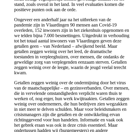
stand, zoals overal in het land. In veel evaluaties komen die
positieve punten ook aan de orde.
Ongeveer een anderhalf jaar na het uitbreken van de
pandemie zijn in Vlaardingen 90 mensen aan Covid-19
overleden, 152 inwoners zijn in het ziekenhuis opgenomen en
we telden bijna 7.000 besmettingen. Uitgedrukt in verhouding
tot het totaal aantal inwoners van Vlaardingen geven deze
getallen geen – van Nederland – afwijkend beeld. Maar
getallen zeggen weinig over het leed, de dramatische
toestanden in verpleeghuizen, over mensen, die ondanks de
geweldige zorg van verplegenden eenzaam sterven. Getallen
zeggen weinig over de leegte, waarin de jeugd veelal terecht
kwam.
Getallen zeggen weinig over de ondermijning door het virus
van de maatschappelijke – en gezinsverbanden. Over mensen,
die in vervelende omstandigheden verplicht waren thuis te
werken of, nog erger, hun werk kwijtraakten. Getallen zeggen
weinig over ondernemers, die hun bedrijven zien wegzakken
in niet meer te delven schulden. Maar voor beleidsmakers en
crisismanagers zijn die getallen en de ontwikkeling ervan
richtinggevend voor hun handelen. Informatie en vaak ook
het gebrek eraan was ook in deze crisis essentieel. Maar
ondertussen hadden wij (burgemeesters) en andere