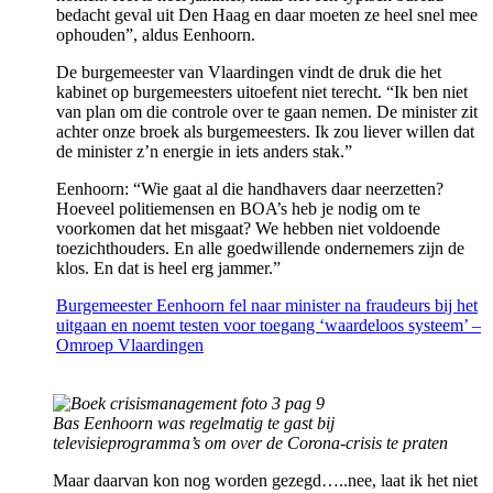
bedacht geval uit Den Haag en daar moeten ze heel snel mee
ophouden”, aldus Eenhoorn.
De burgemeester van Vlaardingen vindt de druk die het
kabinet op burgemeesters uitoefent niet terecht. “Ik ben niet
van plan om die controle over te gaan nemen. De minister zit
achter onze broek als burgemeesters. Ik zou liever willen dat
de minister z’n energie in iets anders stak.”
Eenhoorn: “Wie gaat al die handhavers daar neerzetten?
Hoeveel politiemensen en BOA’s heb je nodig om te
voorkomen dat het misgaat? We hebben niet voldoende
toezichthouders. En alle goedwillende ondernemers zijn de
klos. En dat is heel erg jammer.”
Burgemeester Eenhoorn fel naar minister na fraudeurs bij het
uitgaan en noemt testen voor toegang ‘waardeloos systeem’ –
Omroep Vlaardingen
Bas Eenhoorn was regelmatig te gast bij
televisieprogramma’s om over de Corona-crisis te praten
Maar daarvan kon nog worden gezegd…..nee, laat ik het niet