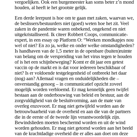
vergoelijken. Ook een burgemeester kan soms beter z’n mond
houden, al heeft ie het grootste gelijk.
Een derde leerpunt is hoe om te gaan met zaken, waarvan we,
de beslissers/bestuurders niet (goed) weten hoe het zit. Veel
zaken in de pandemie waren onbekend, ongekend en niet
uitgekristalliseerd. Ik citeer Robbert Coops, communicatie-
expert, in een essay op Platform O: “Werken mondkapjes nou
wel of niet? En zo ja, welke en onder welke omstandigheden?
Is handhaven van de 1,5 meter in de openbare (buiten)ruimte
van belang om de verspreiding van het virus tegen te houden
of is het een schijnbeweging? Komt er dit jaar een getest
vaccin op de markt en is dat voor iedereen beschikbaar of
niet? Is er voldoende testgelegenheid of ontbreekt het daar
(nog) aan? Allemaal vragen en onduidelijkheden die –
onverstandig genoeg – in communicatief opzicht zoveel
mogelijk worden verbloemd. Er mag kennelijk geen twijfel
bestaan aan de onderbouwing van beleid en bestuur, aan de
zorgvuldigheid van de besluitvorming, aan de mate van
overleg enzovoort. Er mag niet getwijfeld worden aan de
betrouwbaarheid van de overheid en aan die van de partners
die in de eerste of de tweede lijn verantwoordelijk zijn.
Bewindslieden moeten beschermd worden en uit de wind
worden gehouden. Er mag niet getornd worden aan het beeld
van de krachtdadige overheid die er alles aan doet om deze