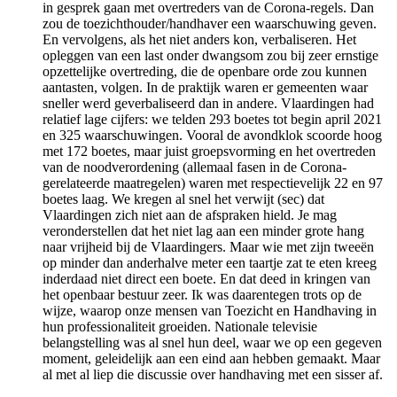
in gesprek gaan met overtreders van de Corona-regels. Dan
zou de toezichthouder/handhaver een waarschuwing geven.
En vervolgens, als het niet anders kon, verbaliseren. Het
opleggen van een last onder dwangsom zou bij zeer ernstige
opzettelijke overtreding, die de openbare orde zou kunnen
aantasten, volgen. In de praktijk waren er gemeenten waar
sneller werd geverbaliseerd dan in andere. Vlaardingen had
relatief lage cijfers: we telden 293 boetes tot begin april 2021
en 325 waarschuwingen. Vooral de avondklok scoorde hoog
met 172 boetes, maar juist groepsvorming en het overtreden
van de noodverordening (allemaal fasen in de Corona-
gerelateerde maatregelen) waren met respectievelijk 22 en 97
boetes laag. We kregen al snel het verwijt (sec) dat
Vlaardingen zich niet aan de afspraken hield. Je mag
veronderstellen dat het niet lag aan een minder grote hang
naar vrijheid bij de Vlaardingers. Maar wie met zijn tweeën
op minder dan anderhalve meter een taartje zat te eten kreeg
inderdaad niet direct een boete. En dat deed in kringen van
het openbaar bestuur zeer. Ik was daarentegen trots op de
wijze, waarop onze mensen van Toezicht en Handhaving in
hun professionaliteit groeiden. Nationale televisie
belangstelling was al snel hun deel, waar we op een gegeven
moment, geleidelijk aan een eind aan hebben gemaakt. Maar
al met al liep die discussie over handhaving met een sisser af.