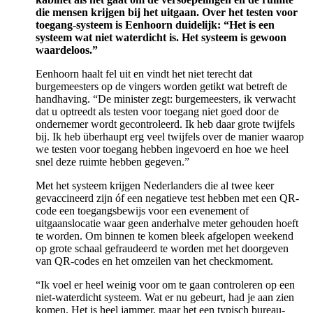
die mensen krijgen bij het uitgaan. Over het testen voor
toegang-systeem is Eenhoorn duidelijk: “Het is een
systeem wat niet waterdicht is. Het systeem is gewoon
waardeloos.”
Eenhoorn haalt fel uit en vindt het niet terecht dat
burgemeesters op de vingers worden getikt wat betreft de
handhaving. “De minister zegt: burgemeesters, ik verwacht
dat u optreedt als testen voor toegang niet goed door de
ondernemer wordt gecontroleerd. Ik heb daar grote twijfels
bij. Ik heb überhaupt erg veel twijfels over de manier waarop
we testen voor toegang hebben ingevoerd en hoe we heel
snel deze ruimte hebben gegeven.”
Met het systeem krijgen Nederlanders die al twee keer
gevaccineerd zijn óf een negatieve test hebben met een QR-
code een toegangsbewijs voor een evenement of
uitgaanslocatie waar geen anderhalve meter gehouden hoeft
te worden. Om binnen te komen bleek afgelopen weekend
op grote schaal gefraudeerd te worden met het doorgeven
van QR-codes en het omzeilen van het checkmoment.
“Ik voel er heel weinig voor om te gaan controleren op een
niet-waterdicht systeem. Wat er nu gebeurt, had je aan zien
komen. Het is heel jammer, maar het een typisch bureau-