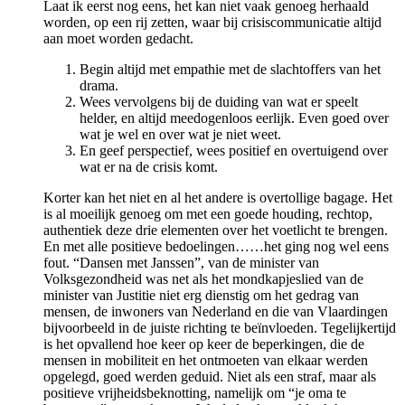
Laat ik eerst nog eens, het kan niet vaak genoeg herhaald
worden, op een rij zetten, waar bij crisiscommunicatie altijd
aan moet worden gedacht.
Begin altijd met empathie met de slachtoffers van het
drama.
Wees vervolgens bij de duiding van wat er speelt
helder, en altijd meedogenloos eerlijk. Even goed over
wat je wel en over wat je niet weet.
En geef perspectief, wees positief en overtuigend over
wat er na de crisis komt.
Korter kan het niet en al het andere is overtollige bagage. Het
is al moeilijk genoeg om met een goede houding, rechtop,
authentiek deze drie elementen over het voetlicht te brengen.
En met alle positieve bedoelingen……het ging nog wel eens
fout. “Dansen met Janssen”, van de minister van
Volksgezondheid was net als het mondkapjeslied van de
minister van Justitie niet erg dienstig om het gedrag van
mensen, de inwoners van Nederland en die van Vlaardingen
bijvoorbeeld in de juiste richting te beïnvloeden. Tegelijkertijd
is het opvallend hoe keer op keer de beperkingen, die de
mensen in mobiliteit en het ontmoeten van elkaar werden
opgelegd, goed werden geduid. Niet als een straf, maar als
positieve vrijheidsbeknotting, namelijk om “je oma te