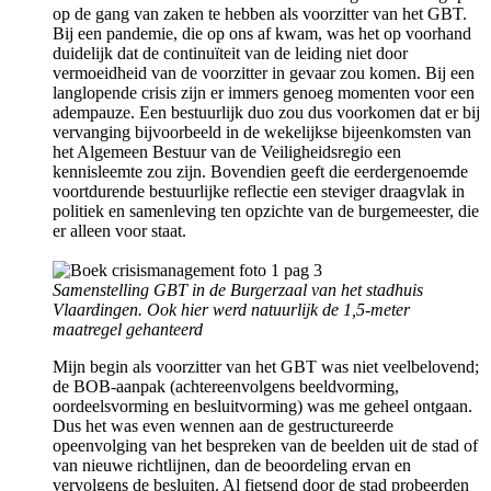
op de gang van zaken te hebben als voorzitter van het GBT.
Bij een pandemie, die op ons af kwam, was het op voorhand
duidelijk dat de continuïteit van de leiding niet door
vermoeidheid van de voorzitter in gevaar zou komen. Bij een
langlopende crisis zijn er immers genoeg momenten voor een
adempauze. Een bestuurlijk duo zou dus voorkomen dat er bij
vervanging bijvoorbeeld in de wekelijkse bijeenkomsten van
het Algemeen Bestuur van de Veiligheidsregio een
kennisleemte zou zijn. Bovendien geeft die eerdergenoemde
voortdurende bestuurlijke reflectie een steviger draagvlak in
politiek en samenleving ten opzichte van de burgemeester, die
er alleen voor staat.
Samenstelling GBT in de Burgerzaal van het stadhuis
Vlaardingen. Ook hier werd natuurlijk de 1,5-meter
maatregel gehanteerd
Mijn begin als voorzitter van het GBT was niet veelbelovend;
de BOB-aanpak (achtereenvolgens beeldvorming,
oordeelsvorming en besluitvorming) was me geheel ontgaan.
Dus het was even wennen aan de gestructureerde
opeenvolging van het bespreken van de beelden uit de stad of
van nieuwe richtlijnen, dan de beoordeling ervan en
vervolgens de besluiten. Al fietsend door de stad probeerden