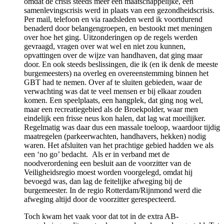
omdat de crisis steeds meer een maatschappelijke, een
samenlevingscrisis werd in plaats van een gezondheidscrisis.
Per mail, telefoon en via raadsleden werd ik voortdurend
benaderd door belangengroepen, en bestookt met meningen
over hoe het ging. Uitzonderingen op de regels werden
gevraagd, vragen over wat wel en niet zou kunnen,
opvattingen over de wijze van handhaven, dat ging maar
door. En ook steeds beslissingen, die ik (en ik denk de meeste
burgemeesters) na overleg en overeenstemming binnen het
GBT had te nemen. Over af te sluiten gebieden, waar de
verwachting was dat te veel mensen er bij elkaar zouden
komen. Een speelplaats, een hangplek, dat ging nog wel,
maar een recreatiegebied als de Broekpolder, waar men
eindelijk een frisse neus kon halen, dat lag wat moeilijker.
Regelmatig was daar dus een massale toeloop, waardoor tijdig
maatregelen (parkeerwachten, handhavers, hekken) nodig
waren. Het afsluiten van het prachtige gebied hadden we als
een ‘no go’ bedacht. Als er in verband met de
noodverordening een besluit aan de voorzitter van de
Veiligheidsregio moest worden voorgelegd, omdat hij
bevoegd was, dan lag de feitelijke afweging bij de
burgemeester. In de regio Rotterdam/Rijnmond werd die
afweging altijd door de voorzitter gerespecteerd.
Toch kwam het vaak voor dat tot in de extra AB-