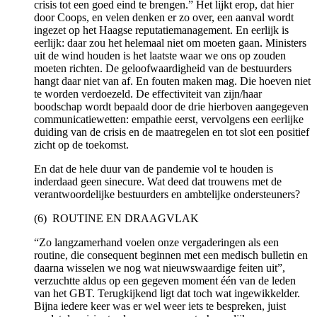
crisis tot een goed eind te brengen.” Het lijkt erop, dat hier
door Coops, en velen denken er zo over, een aanval wordt
ingezet op het Haagse reputatiemanagement. En eerlijk is
eerlijk: daar zou het helemaal niet om moeten gaan. Ministers
uit de wind houden is het laatste waar we ons op zouden
moeten richten. De geloofwaardigheid van de bestuurders
hangt daar niet van af. En fouten maken mag. Die hoeven niet
te worden verdoezeld. De effectiviteit van zijn/haar
boodschap wordt bepaald door de drie hierboven aangegeven
communicatiewetten: empathie eerst, vervolgens een eerlijke
duiding van de crisis en de maatregelen en tot slot een positief
zicht op de toekomst.
En dat de hele duur van de pandemie vol te houden is
inderdaad geen sinecure. Wat deed dat trouwens met de
verantwoordelijke bestuurders en ambtelijke ondersteuners?
(6) ROUTINE EN DRAAGVLAK
“Zo langzamerhand voelen onze vergaderingen als een
routine, die consequent beginnen met een medisch bulletin en
daarna wisselen we nog wat nieuwswaardige feiten uit”,
verzuchtte aldus op een gegeven moment één van de leden
van het GBT. Terugkijkend ligt dat toch wat ingewikkelder.
Bijna iedere keer was er wel weer iets te bespreken, juist