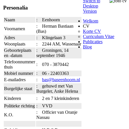
Switch to
Desktop
Personalia
Version
Naam
: Eenhoorn
Welkom
: Herman Bastiaan
CV
Voornamen
(Bas)
Korte CV
Curriculum Vitae
Adres
: Klingelaan 3
Publicaties
Woonplaats
: 2244 AM, Wassenaar
Blog
Geboorteplaats
: Groningen, 14
en -datum
september 1946
Telefoonnummer
: 070 - 3870442
thuis
Mobiel nummer
: 06 - 22403363
E-mailadres
:
bas@baseenhoorn.nl
: gehuwd met Van
Burgelijke staat
Burgeler, Anke Helena
Kinderen
: 2 en 7 kleinkinderen
Politieke richting
: VVD
: Officier van Oranje
K.O.
Nassau