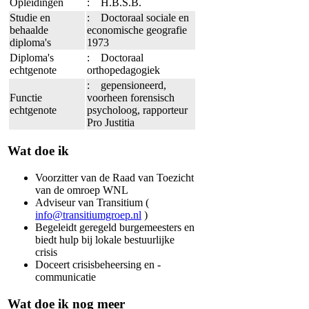
Opleidingen
: H.B.S.B.
Studie en
: Doctoraal sociale en
behaalde
economische geografie
diploma's
1973
Diploma's
: Doctoraal
echtgenote
orthopedagogiek
: gepensioneerd,
Functie
voorheen forensisch
echtgenote
psycholoog, rapporteur
Pro Justitia
Wat doe ik
Voorzitter van de Raad van Toezicht
van de omroep WNL
Adviseur van Transitium (
info@transitiumgroep.nl
)
Begeleidt geregeld burgemeesters en
biedt hulp bij lokale bestuurlijke
crisis
Doceert crisisbeheersing en -
communicatie
Wat doe ik nog meer