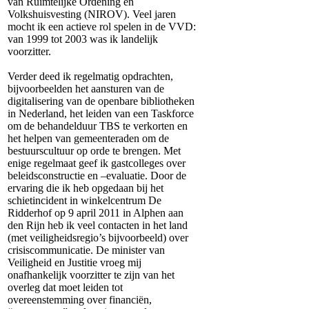
van Ruimtelijke Ordening en
Volkshuisvesting (NIROV). Veel jaren
mocht ik een actieve rol spelen in de VVD:
van 1999 tot 2003 was ik landelijk
voorzitter.
Verder deed ik regelmatig opdrachten,
bijvoorbeelden het aansturen van de
digitalisering van de openbare bibliotheken
in Nederland, het leiden van een Taskforce
om de behandelduur TBS te verkorten en
het helpen van gemeenteraden om de
bestuurscultuur op orde te brengen. Met
enige regelmaat geef ik gastcolleges over
beleidsconstructie en –evaluatie. Door de
ervaring die ik heb opgedaan bij het
schietincident in winkelcentrum De
Ridderhof op 9 april 2011 in Alphen aan
den Rijn heb ik veel contacten in het land
(met veiligheidsregio’s bijvoorbeeld) over
crisiscommunicatie. De minister van
Veiligheid en Justitie vroeg mij
onafhankelijk voorzitter te zijn van het
overleg dat moet leiden tot
overeenstemming over financiën,